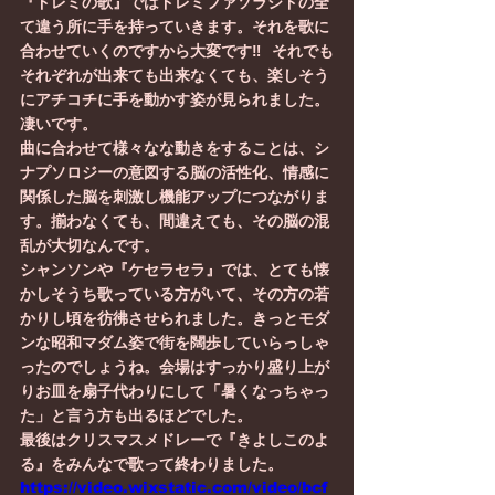
『ドレミの歌』ではドレミファソラシドの全
て違う所に手を持っていきます。それを歌に
合わせていくのですから大変です‼️  それでも
それぞれが出来ても出来なくても、楽しそう
にアチコチに手を動かす姿が見られました。
凄いです。
曲に合わせて様々なな動きをすることは、シ
ナプソロジーの意図する脳の活性化、情感に
関係した脳を刺激し機能アップにつながりま
す。揃わなくても、間違えても、その脳の混
乱が大切なんです。
シャンソンや『ケセラセラ』では、とても懐
かしそうち歌っている方がいて、その方の若
かりし頃を彷彿させられました。きっとモダ
ンな昭和マダム姿で街を闊歩していらっしゃ
ったのでしょうね。会場はすっかり盛り上が
りお皿を扇子代わりにして「暑くなっちゃっ
た」と言う方も出るほどでした。
最後はクリスマスメドレーで『きよしこのよ
る』をみんなで歌って終わりました。
https://video.wixstatic.com/video/bcf