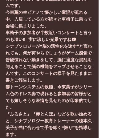
ムです。
今東薫の生ピアノで懐かしい童謡が流れる
中、入居している方が続々と車椅子に乗って
会場に集まりました。
車椅子の参加者が半数近いコンサートと言う
のも凄い‼️  実に珍しい光景ですね📷️
シナプソロジーが“脳の活性化を速す”と言わ
れても、何が何やらでしょうがゲーム感覚で
普段慣れない動きをして、脳に適度な混乱を
与えることで脳の機能をアップさせることな
んです。このコンサートの様子を見たままに
書きご報告します。
響トーンシステムの歌姫、今東葉子がクリー
ム色のドレス姿で現れると参加者の皆様がと
ても嬉しそうな表情を見せたのが印象的でし
た。
『ふるさと』『赤とんぼ』などを歌い始める
と、シナプソロジー教育トレーナーの榎本久
美子が曲に合わせて手を叩く“振り”を指導し
ます。