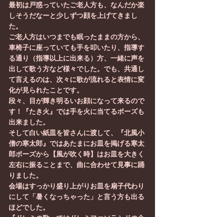
最初は戸惑っていたご老人方も、なんだか楽
しそうだなーと少しずつ顔を上げてきまし
た。
ご老人方はいつまでも眠ったままの方から、
車椅子に座っていても手を叩いたり、指導す
る通り（指導以上に出来る）方、一緒に声を
出して歌う方など様々でした。でも、共通し
て言えるのは、次々に歌が流れると表情に変
化が見られたことです。
段々、目が輝き明るいお顔になって来るので
す！『たき火』では手を火に当てるポーズも
出来ました。
そして白い紙皿を皆さんに渡して、『北風小
僧の寒太郎』ではあたまにお皿を掲げる寒太
郎ポーズから【風が吹く時】はお皿を大きく
左右に振ることまで、曲に合わせて見事に踊
りました。
会場はすっかり盛り上がりお皿を扇子代わり
にして「暑くなっちゃった」と言う方も出る
ほどでした。