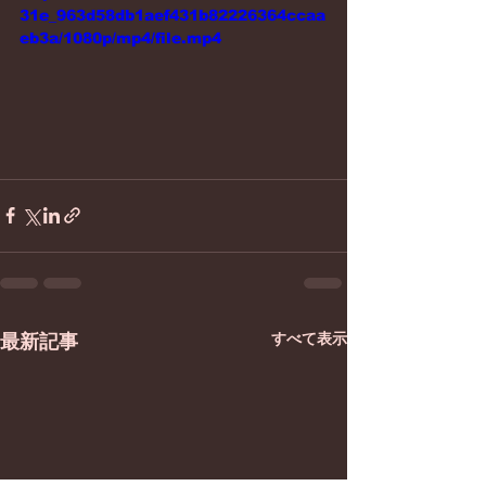
31e_963d58db1aef431b82226364ccaa
eb3a/1080p/mp4/file.mp4
すべて表示
最新記事