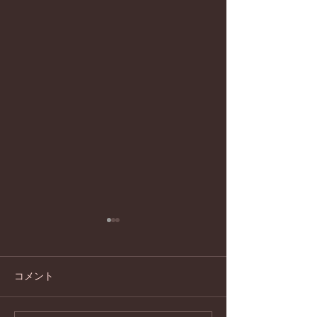
脳と心の定期検
ソロジーですこ
脳と心の定期検診
コメント
ロジーですこやか