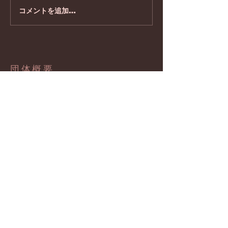
ウイルスにも負けず！
コメントを追加…
団体概要
NPO法人 脳響トーンシステム
〒183-0023
東京都府中市宮町1-100ル・シーニュ５F
​ 府中市民活動センタープラッツ内
私書箱M-070
​お問合せ/ホームページ
info@nohkyo-tone-system.org
https:/www.nohkyo-tone-system.org
業務時間 10：00～18：00
(土・日・祝日 休み)
SNS