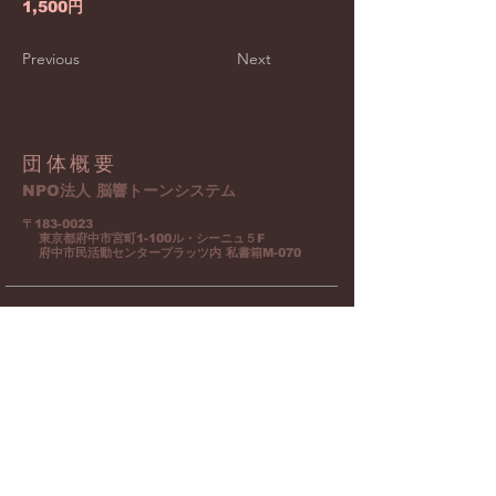
1,500円
Previous
Next
団体概要
NPO法人 脳響トーンシステム
〒183-0023
東京都府中市宮町1-100ル・シーニュ５F
​ 府中市民活動センタープラッツ内
私書箱M-070
​お問合せ/ホームページ
info@nohkyo-tone-system.org
https:/www.nohkyo-tone-system.org
業務時間 10：00～18：00
(土・日・祝日 休み)
SNS