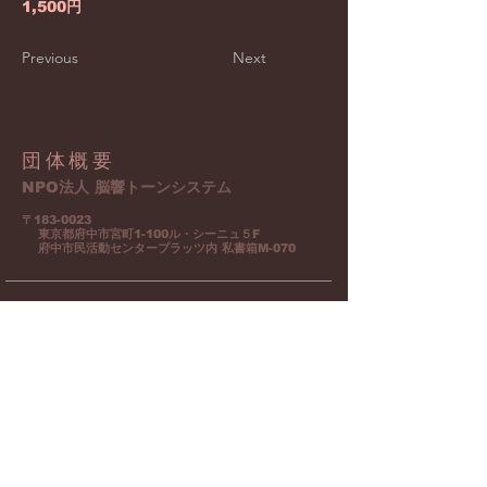
1,500円
Previous
Next
団体概要
NPO法人 脳響トーンシステム
〒183-0023
東京都府中市宮町1-100ル・シーニュ５F
​ 府中市民活動センタープラッツ内
私書箱M-070
​お問合せ/ホームページ
info@nohkyo-tone-system.org
https:/www.nohkyo-tone-system.org
業務時間 10：00～18：00
(土・日・祝日 休み)
SNS