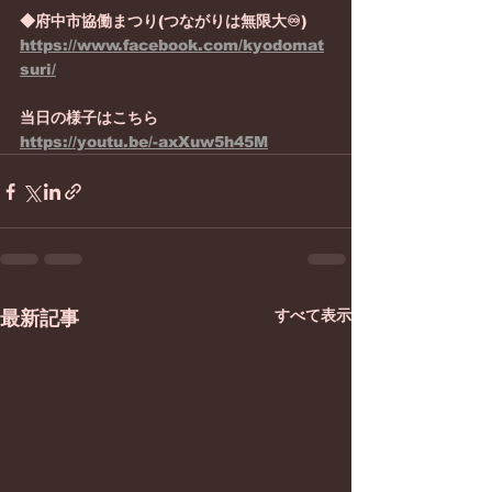
◆府中市協働まつり(つながりは無限大♾)
https://www.facebook.com/kyodomat
suri/
当日の様子はこちら
https://youtu.be/-axXuw5h45M
すべて表示
最新記事