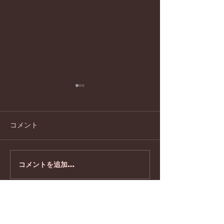
脳と心の定期検
ソロジーですこ
脳と心の定期検診
コメント
ロジーですこやか
ウイルスにも負けず！
コメントを追加…
団体概要