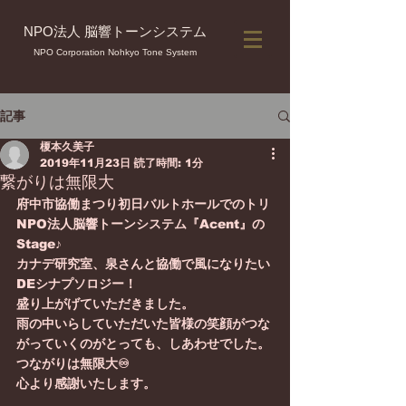
NPO法人 脳響トーンシステム
NPO Corporation Nohkyo Tone System
記事
榎本久美子
2019年11月23日
読了時間: 1分
繋がりは無限大
府中市協働まつり初日バルトホールでのトリ
NPO法人脳響トーンシステム『Acent』の
Stage♪
カナデ研究室、泉さんと協働で風になりたい
DEシナプソロジー！
盛り上がげていただきました。
雨の中いらしていただいた皆様の笑顔がつな
がっていくのがとっても、しあわせでした。
つながりは無限大♾
心より感謝いたします。