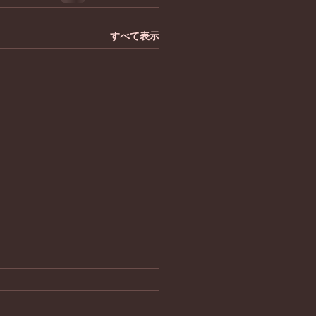
すべて表示
心の定期検診 シナプソロ
ですこやか教室