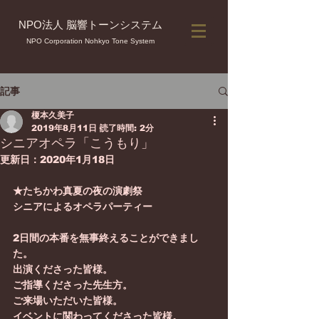
NPO法人 脳響トーンシステム
NPO Corporation Nohkyo Tone System
記事
榎本久美子
2019年8月11日
読了時間: 2分
シニアオペラ「こうもり」
更新日：
2020年1月18日
★たちかわ真夏の夜の演劇祭
シニアによるオペラパーティー
2日間の本番を無事終えることができまし
た。
出演くださった皆様。
ご指導くださった先生方。
ご来場いただいた皆様。
イベントに関わってくださった皆様。